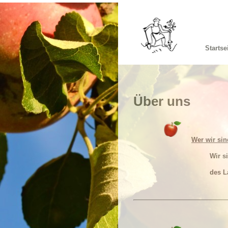
Startse
Über uns
Wer wir sin
Wir s
des L